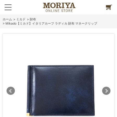
ホーム
>
ミカド
>
財布
>
Mikado【ミカド】イタリアカーフ ラディカ 財布 マネークリップ