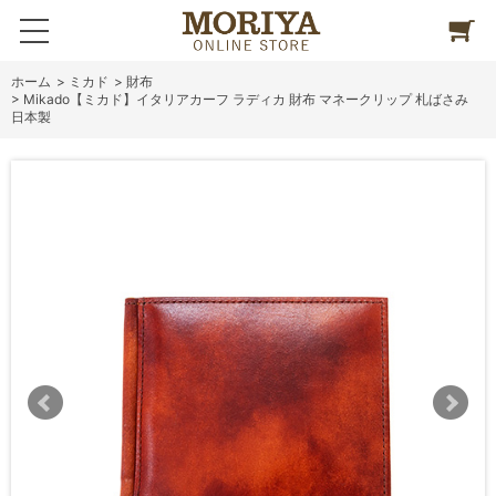
ホーム
>
ミカド
>
財布
>
Mikado【ミカド】イタリアカーフ ラディカ 財布 マネークリップ 札ばさみ
日本製