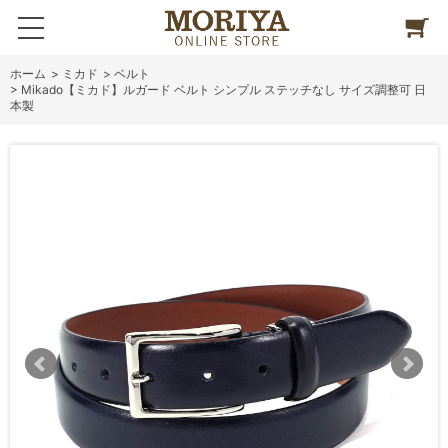
ホーム
>
ミカド
>
ベルト
>
Mikado【ミカド】ルガード ベルト シンプル ステッチなし サイズ調整可 日
本製