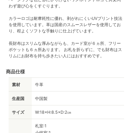
わず遊び心をくすぐります。
カラーロゴは耐摩耗性に優れ、剥がれにくいUVプリント技法
を使用しています。革は国産のスムースレザーを使用してお
り、程よくソフトな手触りに仕上げています。
長財布はスリムな厚みながらも、カード室が６ヵ所、フリー
ポケットも６ヵ所あります。 お札を折らずに、でも財布はス
リムにお財布を持ち歩きたい人にはおすすめです。
商品仕様
素材
牛革
生産国
中国製
サイズ
W:18×H:8.5×D:2㎝
札室:1
小銭室:1