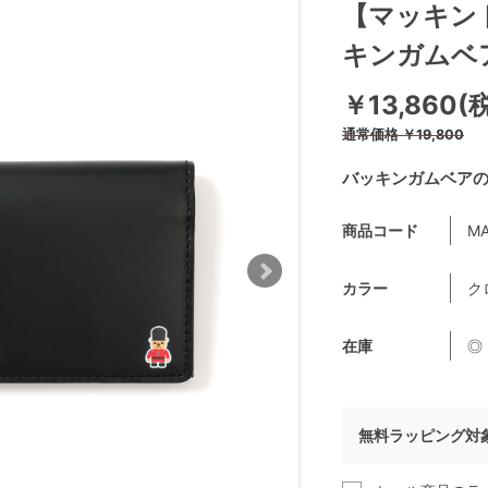
【マッキン
キンガムベ
￥13,860(
通常価格
￥19,800
バッキンガムベア
商品コード
MA
カラー
ク
在庫
◎
無料ラッピング対