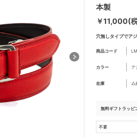
本製
￥11,000(
穴無しタイプでア
商品コード
LM
カラー
ア
在庫
△
無料ギフトラッピ