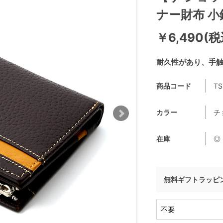
ナー財布 
￥6,490(税
耐久性があり、手
商品コード
TS
カラー
チ
在庫
◎
無料ギフトラッピ