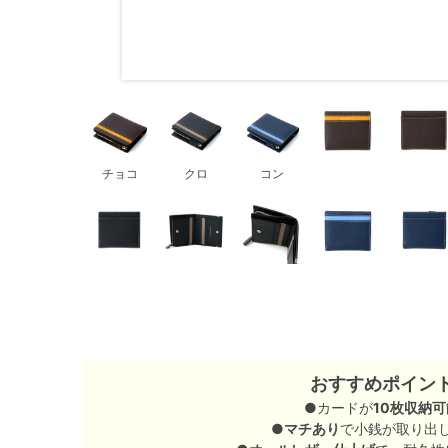
チョコ
クロ
コン
おすすめポイン
●カードが
10枚収納可
●
マチあり
で小銭が取り出