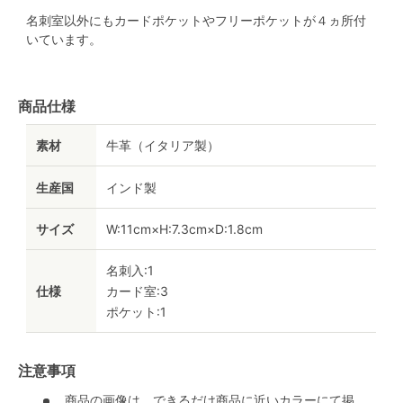
名刺室以外にもカードポケットやフリーポケットが４ヵ所付
いています。
商品仕様
素材
牛革（イタリア製）
生産国
インド製
サイズ
W:11cm×H:7.3cm×D:1.8cm
名刺入:1
仕様
カード室:3
ポケット:1
注意事項
商品の画像は、できるだけ商品に近いカラーにて掲