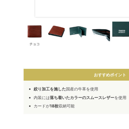
チョコ
おすすめポイント
絞り加工を施した
国産の牛革を使用
内装には
落ち着いたカラーのスムースレザー
を使用
カードが
18枚
収納可能