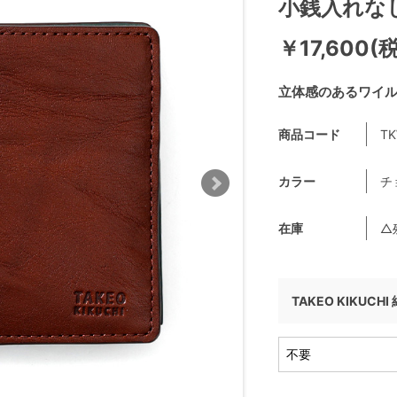
小銭入れな
￥17,600(
立体感のあるワイ
商品コード
TK
カラー
チ
在庫
△
TAKEO KIKUCH