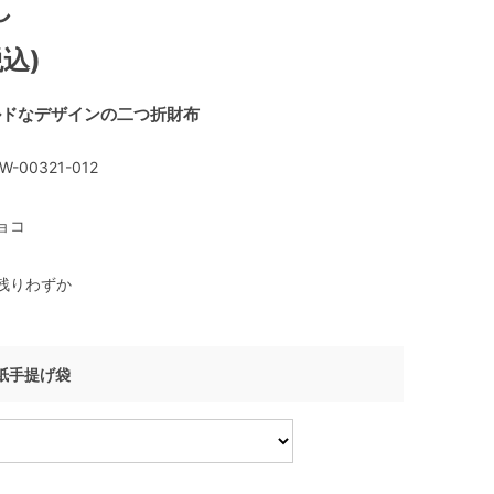
し
税込)
ルドなデザインの二つ折財布
W-00321-012
ョコ
残りわずか
I 紙手提げ袋