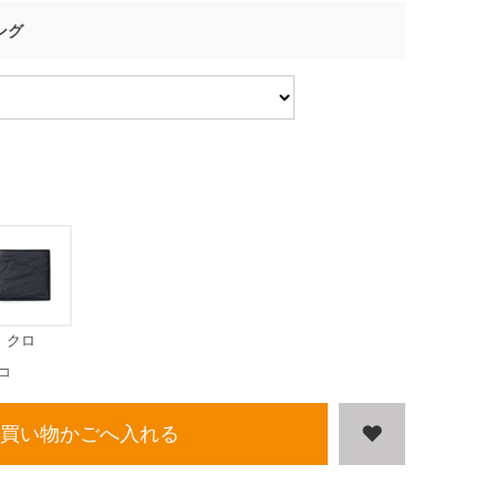
ング
クロ
コ
買い物かごへ入れる