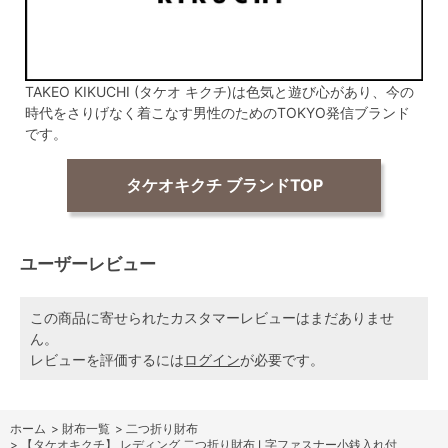
TAKEO KIKUCHI (タケオ キクチ)は色気と遊び心があり、今の
時代をさりげなく着こなす男性のためのTOKYO発信ブランド
です。
タケオキクチ ブランドTOP
ユーザーレビュー
この商品に寄せられたカスタマーレビューはまだありませ
ん。
レビューを評価するには
ログイン
が必要です。
ホーム
>
財布一覧
>
二つ折り財布
>
【タケオキクチ】 レディング 二つ折り財布 L字ファスナー小銭入れ付