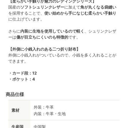
【柔らかい手触りが魅力のレディングシリーズ】
国産の
ソフトシュリンクレザー
に加えて
角が丸くなる袋縫い
を採用することで、
使い始めから手になじむ柔らかい手触り
に仕上げています。
さらに
内装に生地を使用しているので軽く
、シュリンクレザ
ーは
傷が目立ちにくいのも特徴的
です。
【外側に小銭入れのある二つ折り財布】
外側に小銭入れがついているので、小銭を多く入れることが
できます。
・カード段：12
・ポケット：4
商品仕様
外装：牛革
素材
内装：牛革・生地
生産国
中国製