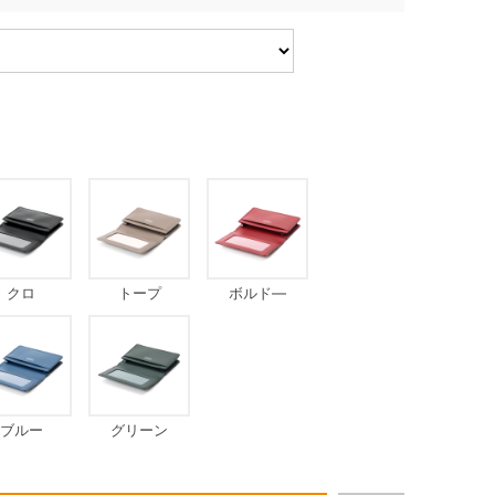
クロ
トープ
ボルド―
ブルー
グリーン