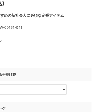
込)
すすめの新社会人に必須な定番アイテム
W-00161-041
ン
I 紙手提げ袋
ング