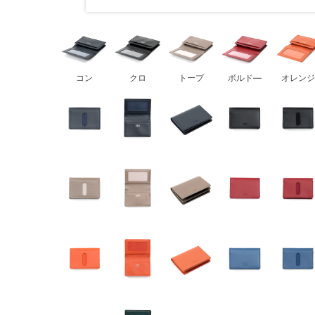
コン
クロ
トープ
ボルド―
オレンジ