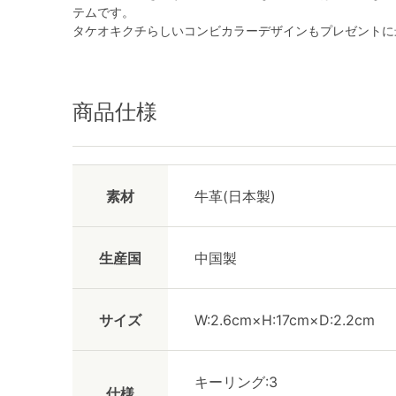
テムです。
タケオキクチらしいコンビカラーデザインもプレゼントに
商品仕様
素材
牛革(日本製)
生産国
中国製
サイズ
W:2.6cm×H:17cm×D:2.2cm
キーリング:3
仕様