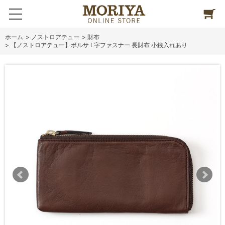
ホーム
>
ノストロアテュー
>
財布
>
【ノストロアテュー】ボルサ L字ファスナー 長財布 小銭入れあり