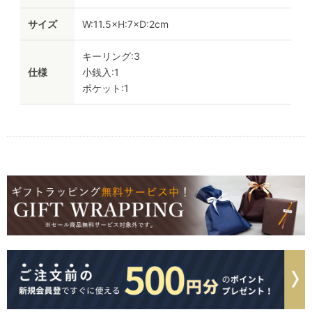
サイズ
W:11.5×H:7×D:2cm
キーリング:3
仕様
小銭入:1
ポケット:1