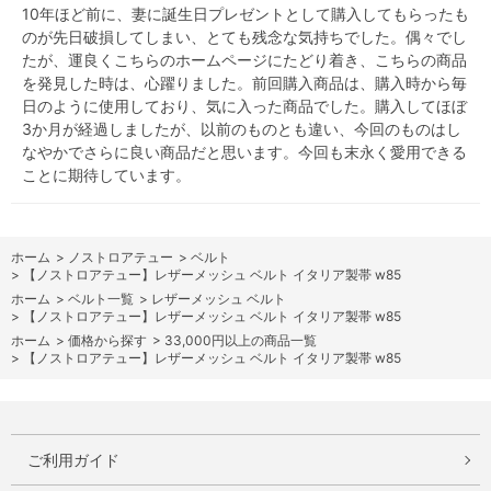
10年ほど前に、妻に誕生日プレゼントとして購入してもらったも
のが先日破損してしまい、とても残念な気持ちでした。偶々でし
たが、運良くこちらのホームページにたどり着き、こちらの商品
を発見した時は、心躍りました。前回購入商品は、購入時から毎
日のように使用しており、気に入った商品でした。購入してほぼ
3か月が経過しましたが、以前のものとも違い、今回のものはし
なやかでさらに良い商品だと思います。今回も末永く愛用できる
ことに期待しています。
ホーム
>
ノストロアテュー
>
ベルト
>
【ノストロアテュー】レザーメッシュ ベルト イタリア製帯 w85
ホーム
>
ベルト一覧
>
レザーメッシュ ベルト
>
【ノストロアテュー】レザーメッシュ ベルト イタリア製帯 w85
ホーム
>
価格から探す
>
33,000円以上の商品一覧
>
【ノストロアテュー】レザーメッシュ ベルト イタリア製帯 w85
ご利用ガイド