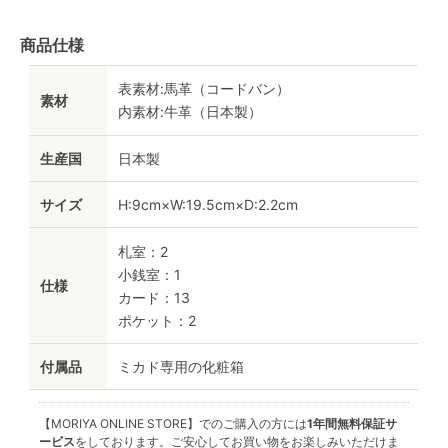
商品仕様
表素材:馬革（コードバン）
素材
内素材:牛革（日本製）
生産国
日本製
サイズ
H:9cm×W:19.5cm×D:2.2cm
札室：2
小銭室：1
仕様
カード：13
ポケット：2
付属品
ミカド専用の化粧箱
【MORIYA ONLINE STORE】でのご購入の方には
1年間無料保証サ
ービス
をしております。ご安心してお買い物をお楽しみいただけま