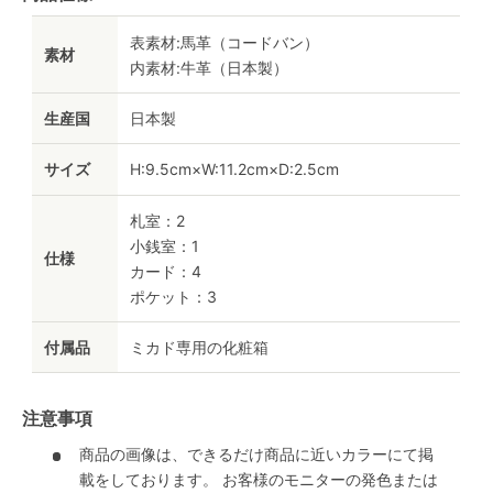
表素材:馬革（コードバン）
素材
内素材:牛革（日本製）
生産国
日本製
サイズ
H:9.5cm×W:11.2cm×D:2.5cm
札室：2
小銭室：1
仕様
カード：4
ポケット：3
付属品
ミカド専用の化粧箱
注意事項
商品の画像は、できるだけ商品に近いカラーにて掲
載をしております。 お客様のモニターの発色または