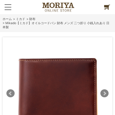
ホーム
>
ミカド
>
財布
>
Mikado【ミカド】オイルコードバン 財布 メンズ 二つ折り 小銭入れあり 日
本製