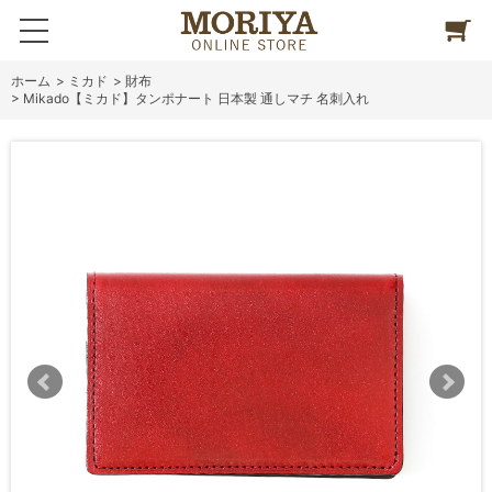
ホーム
>
ミカド
>
財布
>
Mikado【ミカド】タンポナート 日本製 通しマチ 名刺入れ