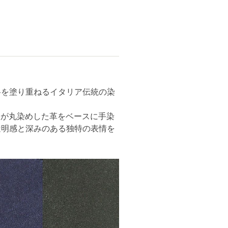
料を塗り重ねるイタリア伝統の染
人が丸染めした革をベースに手染
透明感と深みのある独特の表情を