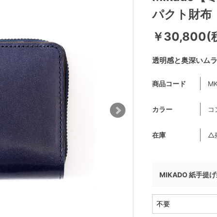
パクト財布
￥30,800(
透明感と奥深いム
商品コード
MK
カラー
コ
在庫
△
MIKADO 紙手提