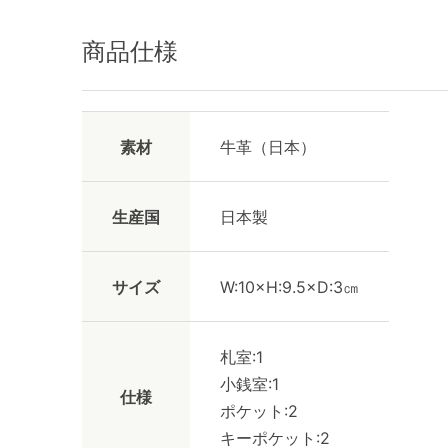
商品仕様
素材
牛革（日本）
生産国
日本製
サイズ
W:10×H:9.5×D:3㎝
札室:1
小銭室:1
仕様
ポケット:2
キーポケット:2