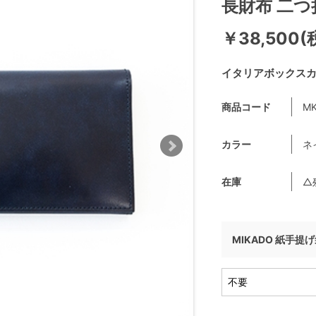
長財布 二つ
￥38,500(
イタリアボックス
商品コード
MK
カラー
ネ
在庫
△
MIKADO 紙手提