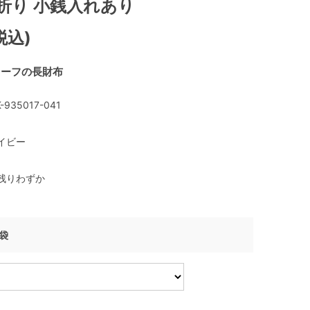
折り 小銭入れあり
税込)
カーフの長財布
-935017-041
イビー
残りわずか
げ袋