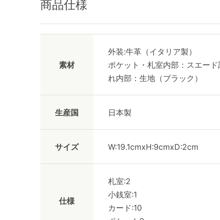
商品仕様
外装:牛革（イタリア製）
素材
ポケット・札室内部：スエード
れ内部：生地（ブラック）
生産国
日本製
サイズ
W:19.1cmxH:9cmxD:2cm
札室:2
小銭室:1
仕様
カード:10