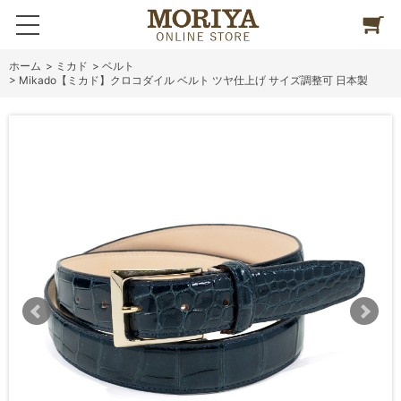
ホーム
>
ミカド
>
ベルト
>
Mikado【ミカド】クロコダイル ベルト ツヤ仕上げ サイズ調整可 日本製