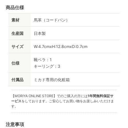
商品仕様
素材
馬革（コードバン）
生産国
日本製
サイズ
W:4.7cmxH:12.8cmxD:0.7cm
靴ベラ：1
仕様
キーリング：3
付属品
ミカド専用の化粧箱
【MORIYA ONLINE STORE】でのご購入の方には
1年間無料保証サ
ービス
をしております。ご安心してお買い物をお楽しみいただけま
す。
注意事項