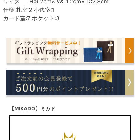
サイズ H:9.2cm× W:11.2cm× D:2.8cm
仕様 札室:2 小銭室:1
カード室:7 ポケット:3
【MIKADO】ミカド