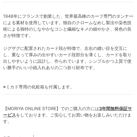
1948年にフランスで創業した、世界最高峰のカーフ専門のタンナー
による素材を使用しています。独自のクロームなめし製法や染色技
術による独特のしなやかなコシと繊細なキメの細やかさ、発色の良
さが特徴です。
ジグザグに配置されたカード段が特徴で、左右の縫い目を交互に
し、重なって厚みの出やすいカード段部分を薄くし、カードを取り
出しやすいように設計し、作られています。シンプルかつ上質で使
い勝手のいい小銭入れありの二つ折り財布です。
※ミカド専用の化粧箱も付属します。
【MORIYA ONLINE STORE】でのご購入の方には
3年間無料保証サ
ービス
をしております。ご安心してお買い物をお楽しみいただけま
す。