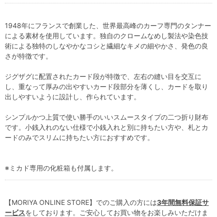
1948年にフランスで創業した、世界最高峰のカーフ専門のタンナー
による素材を使用しています。独自のクロームなめし製法や染色技
術による独特のしなやかなコシと繊細なキメの細やかさ、発色の良
さが特徴です。
ジグザグに配置されたカード段が特徴で、左右の縫い目を交互に
し、重なって厚みの出やすいカード段部分を薄くし、カードを取り
出しやすいように設計し、作られています。
シンプルかつ上質で使い勝手のいいスムースタイプの二つ折り財布
です。小銭入れのない仕様で小銭入れと別に持ちたい方や、札とカ
ードのみでスリムに持ちたい方におすすめです。
※ミカド専用の化粧箱も付属します。
【MORIYA ONLINE STORE】でのご購入の方には
3年間無料保証サ
ービス
をしております。ご安心してお買い物をお楽しみいただけま