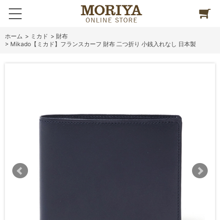
ホーム
>
ミカド
>
財布
>
Mikado【ミカド】フランスカーフ 財布 二つ折り 小銭入れなし 日本製