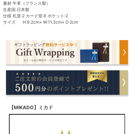
素材 牛革（フランス製）
生産国 日本製
仕様 札室:2 カード室:8 ポケット:2
サイズ H:9.2cm× W:11.3cm× D:2cm
【MIKADO】ミカド