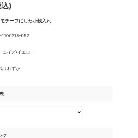
税込)
をモチーフにした小銭入れ
-1100218-052
ーコイズ/イエロー
残りわずか
げ袋
ング