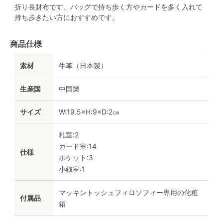
折り長財布です。バッグで持ち歩く方やカードを多く入れて
持ち歩きたい方におすすめです。
商品仕様
素材
牛革（日本製）
生産国
中国製
サイズ
W:19.5×H:9×D:2㎝
札室:2
カード室:14
仕様
ポケット:3
小銭室:1
マッキントッシュフィロソフィー専用の化粧
付属品
箱