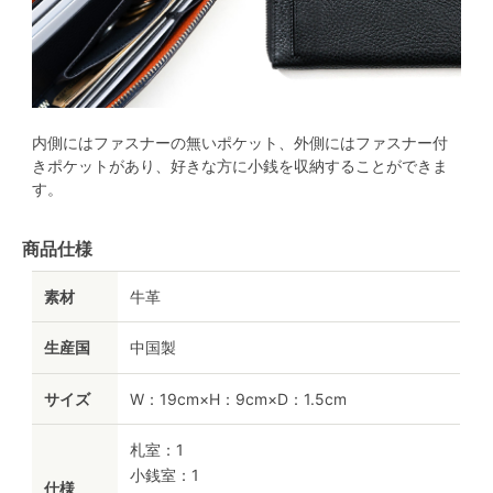
内側にはファスナーの無いポケット、外側にはファスナー付
きポケットがあり、好きな方に小銭を収納することができま
す。
商品仕様
素材
牛革
生産国
中国製
サイズ
W：19cm×H：9cm×D：1.5cm
札室：1
小銭室：1
仕様