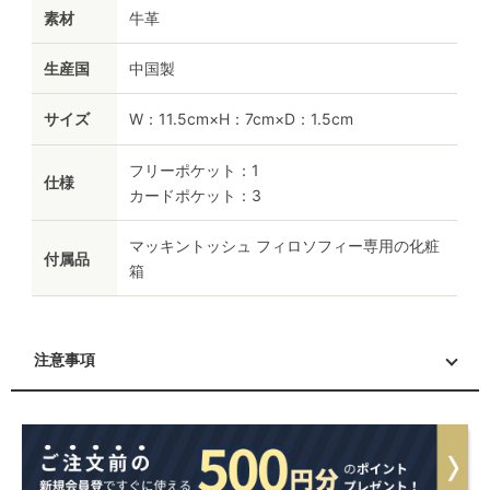
素材
牛革
生産国
中国製
サイズ
W：11.5cm×H：7cm×D：1.5cm
フリーポケット：1
仕様
カードポケット：3
マッキントッシュ フィロソフィー専用の化粧
付属品
箱
注意事項