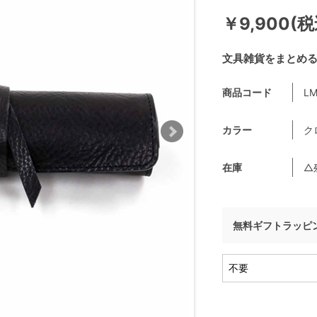
￥9,900(税
文具雑貨をまとめ
商品コード
LM
カラー
ク
在庫
△
無料ギフトラッピ