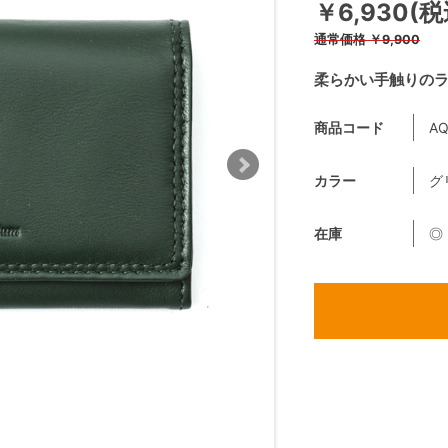
￥6,930(税
通常価格
￥9,900
柔らかい手触りの
商品コード
AQ
カラー
グ
在庫
◎