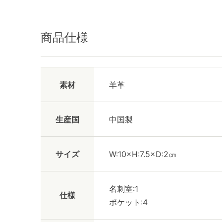
商品仕様
素材
羊革
生産国
中国製
サイズ
W:10×H:7.5×D:2㎝
名刺室:1
仕様
ポケット:4