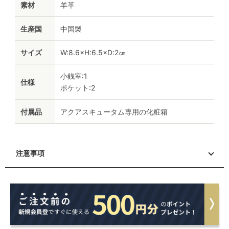
素材
羊革
生産国
中国製
サイズ
W:8.6×H:6.5×D:2㎝
小銭室:1
仕様
ポケット:2
付属品
アクアスキュータム専用の化粧箱
注意事項