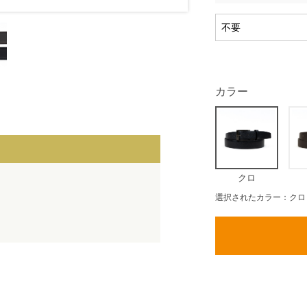
カラー
クロ
選択されたカラー：クロ