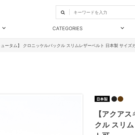
CATEGORIES
ュータム】 クロニッケルバックル スリムレザーベルト 日本製 サイズ
【アクアス
クル スリム