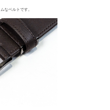
リムなベルトです。