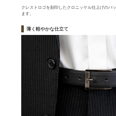
クレストロゴを刻印したクロニッケル仕上げのバ
ます。
薄く軽やかな仕立て