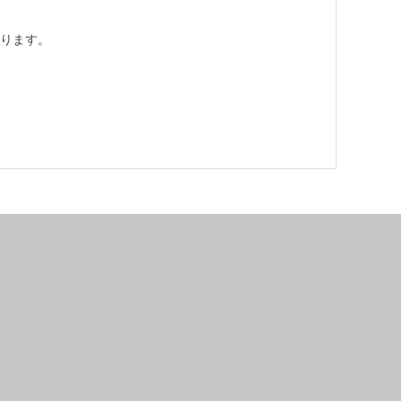
ります。
9
2026.10
月
日
月
火
水
木
金
土
日
月
1
2
3
4
5
6
7
8
9
10
11
12
4
5