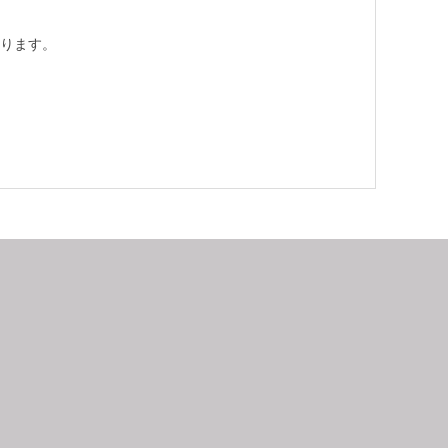
ります。
9
2026.10
月
日
月
火
水
木
金
土
日
月
1
2
3
4
5
6
7
8
9
10
11
12
4
5