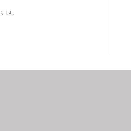
ります。
9
2026.10
月
日
月
火
水
木
金
土
日
月
1
2
3
4
5
6
7
8
9
10
11
12
4
5