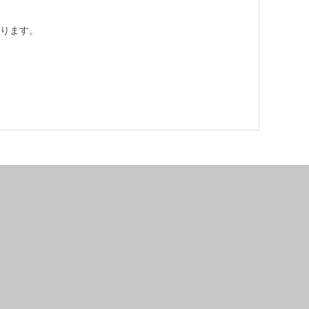
ります。
9
2026.10
月
日
月
火
水
木
金
土
日
月
1
2
3
4
5
6
7
8
9
10
11
12
4
5