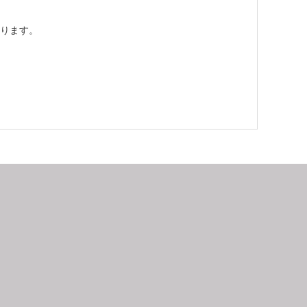
ります。
9
2026.10
月
日
月
火
水
木
金
土
日
月
1
2
3
4
5
6
7
8
9
10
11
12
4
5