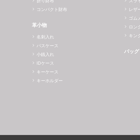
折り財布
スラ
コンパクト財布
レザ
ゴム
革小物
ロング
キング
名刺入れ
パスケース
バッグ
小銭入れ
IDケース
キーケース
キーホルダー