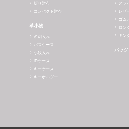
折り財布
スラ
コンパクト財布
レザ
ゴム
革小物
ロング
キング
名刺入れ
パスケース
バッグ
小銭入れ
IDケース
キーケース
キーホルダー