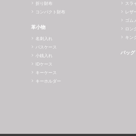
折り財布
スラ
コンパクト財布
レザ
ゴム
革小物
ロング
キング
名刺入れ
パスケース
バッグ
小銭入れ
IDケース
キーケース
キーホルダー