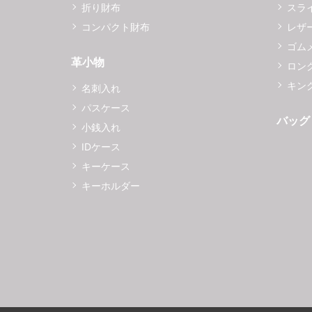
折り財布
スラ
コンパクト財布
レザ
ゴム
革小物
ロング
キング
名刺入れ
パスケース
バッグ
小銭入れ
IDケース
キーケース
キーホルダー