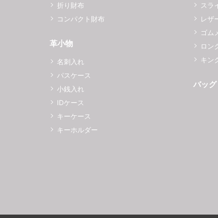
折り財布
スラ
コンパクト財布
レザ
ゴム
革小物
ロング
キング
名刺入れ
パスケース
バッグ
小銭入れ
IDケース
キーケース
キーホルダー