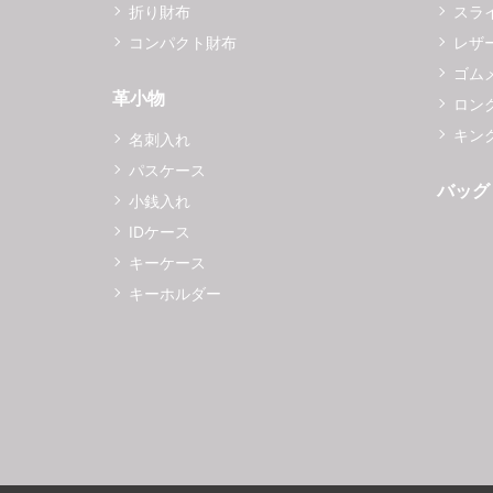
折り財布
スラ
コンパクト財布
レザ
ゴム
革小物
ロング
キング
名刺入れ
パスケース
バッグ
小銭入れ
IDケース
キーケース
キーホルダー