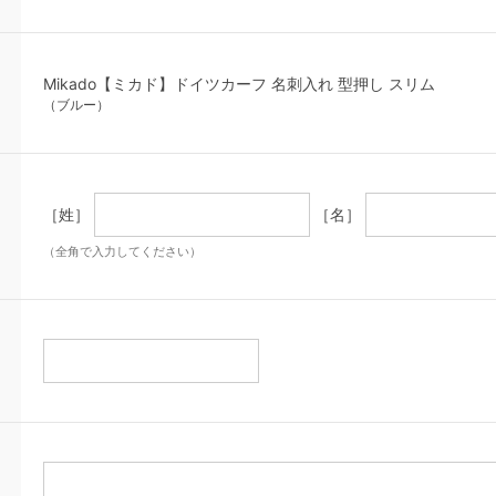
Mikado【ミカド】ドイツカーフ 名刺入れ 型押し スリム
（ブルー）
［姓］
［名］
（全角で入力してください）