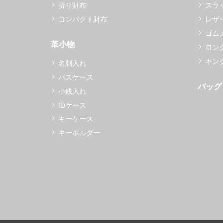
折り財布
スラ
コンパクト財布
レザ
ゴム
革小物
ロング
キング
名刺入れ
パスケース
バッグ
小銭入れ
IDケース
キーケース
キーホルダー