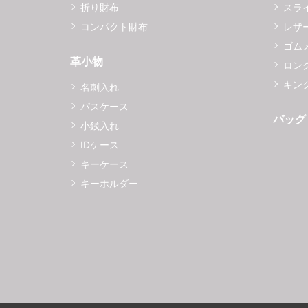
折り財布
スラ
コンパクト財布
レザ
ゴム
革小物
ロング
キング
名刺入れ
パスケース
バッグ
小銭入れ
IDケース
キーケース
キーホルダー