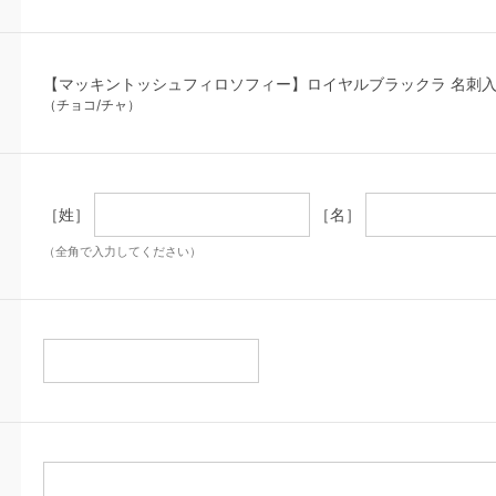
【マッキントッシュフィロソフィー】ロイヤルブラックラ 名刺入
（チョコ/チャ）
［姓］
［名］
（全角で入力してください）