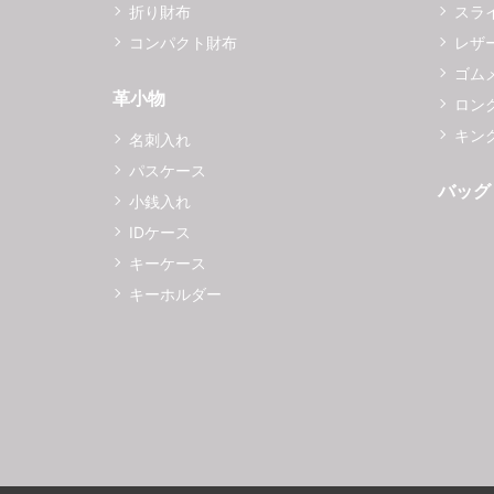
折り財布
スラ
コンパクト財布
レザ
ゴム
革小物
ロング
キング
名刺入れ
パスケース
バッグ
小銭入れ
IDケース
キーケース
キーホルダー