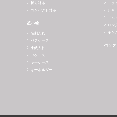
折り財布
スラ
コンパクト財布
レザ
ゴム
革小物
ロング
キング
名刺入れ
パスケース
バッグ
小銭入れ
IDケース
キーケース
キーホルダー