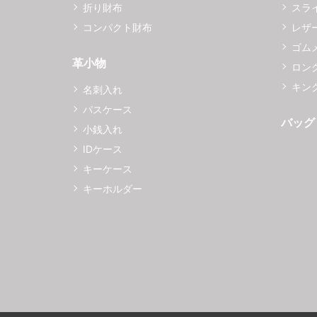
折り財布
スラ
コンパクト財布
レザ
ゴム
革小物
ロング
キング
名刺入れ
パスケース
バッグ
小銭入れ
IDケース
キーケース
キーホルダー