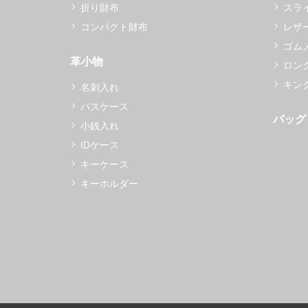
折り財布
スラ
コンパクト財布
レザ
ゴム
革小物
ロング
キング
名刺入れ
パスケース
バッグ
小銭入れ
IDケース
キーケース
キーホルダー