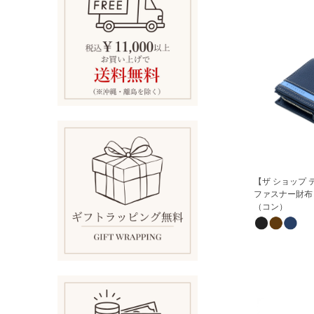
【ザ ショップ テ
ファスナー財布
（コン）