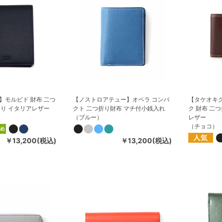
】モルビド 財布 二つ
【ノストロアテュー】オペラ コンパ
【タケオキ
あり イタリアレザー
クト 二つ折り財布 マチ付小銭入れ
ク 財布 二
（ブルー）
レザー
（チョコ）
￥13,200(税込)
￥13,200(税込)