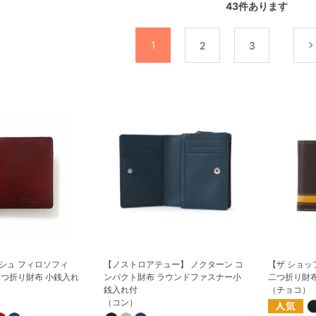
43
件あります
1
2
3
シュ フィロソフィ
【ノストロアテュー】 ノクターン コ
【ザ ショップ
二つ折り財布 小銭入れ
ンパクト財布 ラウンドファスナー小
二つ折り財布
銭入れ付
（チョコ）
（コン）