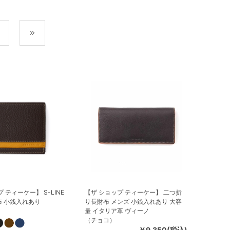
次
最後
 ティーケー】 S-LINE
【ザ ショップ ティーケー】 二つ折
 小銭入れあり
り長財布 メンズ 小銭入れあり 大容
量 イタリア革 ヴィーノ
（チョコ）
￥9,350(税込)